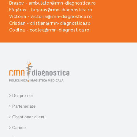
Brașov - ambulator@rmn-diagnostica.ro
Făgăraș - fagaras@rmn-diagnostica.ro
Victoria - victoria@rmn-diagnostica.ro
Cristian - cristian@rmn-diagnostica.ro
Codlea - codlea@rmn-diagnostica.ro
Despre noi
Parteneriate
Chestionar clienți
Cariere