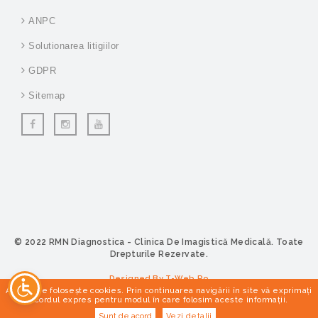
ANPC
Solutionarea litigiilor
GDPR
Sitemap
© 2022 RMN Diagnostica - Clinica De Imagistică Medicală. Toate
Drepturile Rezervate.
Designed By T-Web.ro
Acest site foloseşte cookies. Prin continuarea navigării în site vă exprimaţi
acordul expres pentru modul în care folosim aceste informaţii.
Sunt de acord
Vezi detalii