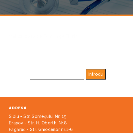
Mai 22, 2020
de
Tomoiaga Florin
ACEST CONȚINUT ESTE PROTEJAT CU PAROLĂ.
PENTRU A-L VEDEA, TE ROG SĂ INTRODUCI
PAROLA MAI JOS:
PAROLĂ:
ADRESĂ
Sibiu - Str. Someșului Nr. 19
Brașov - Str. H. Oberth, Nr.8
Făgăraș - Str. Ghioceilor nr.1-6